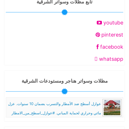
تابع مظلات وسواتر الشرقية
youtube
pinterest
facebook
whatsapp
مظلات وسواتر هناجر ومستودعات الشرقية
عوازل أسطح ضد الأمطار والتسرب بضمان 10 سنوات. عزل
مائي وحراري لحماية المباني. #عوازل_اسطح_من_الامطار
#عوازل_مائية_ضد_تسرب_المياه