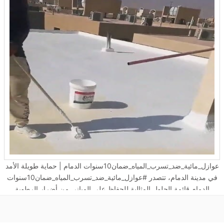
عوازل_مائية_ضد_تسرب_المياه_ضمان10سنوات الدمام | حماية طويلة الأمد
في مدينة الدمام، تتصدر #عوازل_مائية_ضد_تسرب_المياه_ضمان10سنوات
الدمام قائمة الحلول المثالية للحفاظ على المباني من أضرار الرطوبة
المستمرة. تم تطبيق أنظمة العزل الحديثة في مئات المشاريع السكنية
والتجارية، حيث ساهمت في تقليل تكاليف الصيانة المستمرة ومنعت تسرب
المياه الذي يُعد أحد الأسباب الرئيسية في تدهور البنية التحتية. ما أهمية عزل