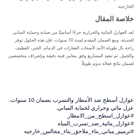
الخارجية.
خلاصة المقال
تُعد العوازل المائية والحرارية جزءًا أساسيًا من صيانة وحماية المباني
الحديثة. ومع الضمان المقدم لمدة 10 سنوات، فإن هذه الحلول توفر
راحة بال طويلة الأمد لأصحاب العقارات في الدمام، الخبر، القطيف
والجبيل. تم تنفيذ المشاريع وفق معايير فنية دقيقة وبإشراف متخصصين
لضمان نتائج فعالة تدوم طويلاً.
عوازل أسطح ضد الأمطار والتسرب بضمان 10 سنوات.
عزل مائي وحراري لحماية المباني.
#عوازل_اسطح_من_الامطار
#عوازل_مائية_ضد_تسرب_المياه
#ترميم_مباني_بناء_ملاحق_بناء_مجالس_خارجيه