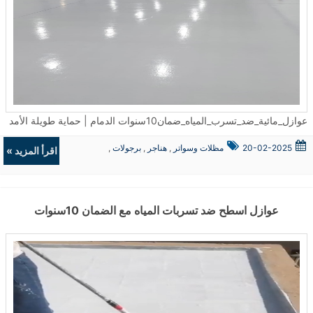
عوازل_مائية_ضد_تسرب_المياه_ضمان10سنوات الدمام | حماية طويلة الأمد في مدينة الدمام، تتصدر #عوازل_مائية_ضد_تسرب_المياه_ضمان10سنوات الدمام قائمة الحلول المثالية للحفاظ على المباني من أضرار الرطوبة المستمرة. تم تطبيق أنظمة العزل الحديثة في مئات المشاريع السكنية والتجارية، حيث ساهمت في تقليل تكاليف الصيانة المستمرة ومنعت تسرب المياه الذي يُعد أحد الأسباب الرئيسية في تدهور البنية التحتية. ما أهمية عزل الأسطح من تسرب المياه؟ يُعد تسرب المياه أحد أكثر التحديات التي تواجه أصحاب العقارات في الخبر والقطيف. ولذلك، تم تطوير أنظمة خاصة ضمن خدمات #موسسة عوازل اسطح ضد تسرب المياه الخبر تُمكّن من تنفيذ العزل المائي بدقة فائقة. وتُستخدم مواد عالية الجودة صُممت خصيصًا لتحمل الظروف الجوية القاسية، مما يساعد على منع وصول الماء إلى الأسطح الخرسانية. بمرور الوقت، قد تؤدي المياه المتراكمة إلى تشققات وتآكل الطبقات الداخلية. ولهذا السبب، يتم تنفيذ طبقات العزل وفق معايير فنية دقيقة لضمان الحماية القصوى. كيف يتم تنفيذ العوازل المائية والحرارية في القطيف؟ يتم فحص الأسطح أولًا باستخدام أجهزة كشف الرطوبة المتقدمة، ثم تُحدد طريقة العزل المناسبة حسب نوع السطح. ضمن خدمات عوازل اسطح ضد تسرب المياه مع الضمان 10سنوات القطيف، تُستخدم تقنيات مثل العزل باستخدام لفائف البيتومين، والعزل البوليمري، والعزل بالدهانات الإيبوكسية، التي أثبتت فعاليتها في البيئات الرطبة. علاوة على ذلك، يُراعى في التنفيذ الجوانب الجمالية والتنظيمية بحيث لا يتأثر الشكل الخارجي للمبنى. هل توجد حلول للعزل الحراري في الجبيل؟ نعم، فقد تم توسيع نطاق الخدمات ليشمل عوازل اسطح الجبيل التي تجمع بين العزل المائي والحراري. هذا الدمج يساعد على تقليل درجات الحرارة داخل المباني خلال فصل الصيف، ويُقلل من استهلاك الطاقة بشكل ملحوظ. تم تطبيق هذه التقنية على عدد كبير من المنشآت الصناعية والمنازل، وكانت النتائج ملموسة في تقارير الأداء الطاقي. فوائد استخدام العوازل المائية والحرارية يُعتمد على العزل المزدوج (مائي وحراري) لتحسين بيئة المعيشة داخل المبنى. ومن أبرز فوائده: الحد من تلف الأسطح وتجنب التشققات. تقليل الحاجة إلى أعمال الصيانة المستمرة. الحفاظ على درجات حرارة معتدلة داخل المنزل. رفع قيمة العقار عند البيع أو التأجير. ومن خلال هذه النتائج، يمكن القول إن العزل الاحترافي بات ضرورة وليست مجرد خيار. متى يجب ترميم المباني القديمة في الدمام؟ في كثير من الأحيان، لا يلاحظ أصحاب العقارات وجود مشكلة إلا بعد ظهور علامات واضحة على الجدران أو الأسطح. ضمن خدمات #ترميم_مباني_بناء_ملاحق_بناء_مجالس_خارجيه الدمام، يتم الكشف عن الأضرار المخفية وتقديم حلول هندسية متكاملة تشمل: معالجة الشروخ الداخلية والخارجية. إعادة بناء الأجزاء المتضررة. تنفيذ إضافات مثل الملاحق والمجالس الخارجية بتصاميم حديثة. وتُنفذ هذه الأعمال بإشراف كوادر فنية لضمان السلامة الإنشائية. الأسئلة الشائعة (FAQ) هل يمكن تطبيق العزل في المباني القديمة؟ نعم، وقد تم تنفيذ مئات الحالات التي شُيدت قبل أكثر من 20 عامًا وتم تحسين أدائها بعد العزل. كم يستغرق تنفيذ العزل؟ يعتمد الوقت على حجم السطح ونوع العزل المستخدم، لكنه يتراوح عادة بين يومين إلى خمسة أيام. هل يؤثر العزل على تصميم المنزل؟ لا، تُستخدم تقنيات غير مرئية ولا تؤثر على الشكل العام أو الواجهات الخارجية. خلاصة المقال تُعد العوازل المائية والحرارية جزءًا أساسيًا من صيانة وحماية المباني الحديثة. ومع الضمان المقدم لمدة 10 سنوات، فإن هذه الحلول توفر راحة بال طويلة الأمد لأصحاب العقارات في الدمام، الخبر، القطيف والجبيل. تم تنفيذ المشاريع وفق معايير فنية دقيقة وبإشراف متخصصين لضمان نتائج فعالة تدوم طويلاً. ...
20-02-2025
مظلات وسواتر
,
هناجر
,
برجولات
,
اقرأ المزيد »
ديكورات
عوازل اسطح ضد تسربات المياه مع الضمان 10سنوات