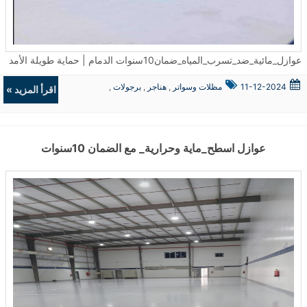
عوازل_مائية_ضد_تسرب_المياه_ضمان10سنوات الدمام | حماية طويلة الأمد في مدينة الدمام، تتصدر #عوازل_مائية_ضد_تسرب_المياه_ضمان10سنوات الدمام قائمة الحلول المثالية للحفاظ على المباني من أضرار الرطوبة المستمرة. تم تطبيق أنظمة العزل الحديثة في مئات المشاريع السكنية والتجارية، حيث ساهمت في تقليل تكاليف الصيانة المستمرة ومنعت تسرب المياه الذي يُعد أحد الأسباب الرئيسية في تدهور البنية التحتية. ما أهمية عزل الأسطح من تسرب المياه؟ يُعد تسرب المياه أحد أكثر التحديات التي تواجه أصحاب العقارات في الخبر والقطيف. ولذلك، تم تطوير أنظمة خاصة ضمن خدمات #موسسة عوازل اسطح ضد تسرب المياه الخبر تُمكّن من تنفيذ العزل المائي بدقة فائقة. وتُستخدم مواد عالية الجودة صُممت خصيصًا لتحمل الظروف الجوية القاسية، مما يساعد على منع وصول الماء إلى الأسطح الخرسانية. بمرور الوقت، قد تؤدي المياه المتراكمة إلى تشققات وتآكل الطبقات الداخلية. ولهذا السبب، يتم تنفيذ طبقات العزل وفق معايير فنية دقيقة لضمان الحماية القصوى. كيف يتم تنفيذ العوازل المائية والحرارية في القطيف؟ يتم فحص الأسطح أولًا باستخدام أجهزة كشف الرطوبة المتقدمة، ثم تُحدد طريقة العزل المناسبة حسب نوع السطح. ضمن خدمات عوازل اسطح ضد تسرب المياه مع الضمان 10سنوات القطيف، تُستخدم تقنيات مثل العزل باستخدام لفائف البيتومين، والعزل البوليمري، والعزل بالدهانات الإيبوكسية، التي أثبتت فعاليتها في البيئات الرطبة. علاوة على ذلك، يُراعى في التنفيذ الجوانب الجمالية والتنظيمية بحيث لا يتأثر الشكل الخارجي للمبنى. هل توجد حلول للعزل الحراري في الجبيل؟ نعم، فقد تم توسيع نطاق الخدمات ليشمل عوازل اسطح الجبيل التي تجمع بين العزل المائي والحراري. هذا الدمج يساعد على تقليل درجات الحرارة داخل المباني خلال فصل الصيف، ويُقلل من استهلاك الطاقة بشكل ملحوظ. تم تطبيق هذه التقنية على عدد كبير من المنشآت الصناعية والمنازل، وكانت النتائج ملموسة في تقارير الأداء الطاقي. فوائد استخدام العوازل المائية والحرارية يُعتمد على العزل المزدوج (مائي وحراري) لتحسين بيئة المعيشة داخل المبنى. ومن أبرز فوائده: الحد من تلف الأسطح وتجنب التشققات. تقليل الحاجة إلى أعمال الصيانة المستمرة. الحفاظ على درجات حرارة معتدلة داخل المنزل. رفع قيمة العقار عند البيع أو التأجير. ومن خلال هذه النتائج، يمكن القول إن العزل الاحترافي بات ضرورة وليست مجرد خيار. متى يجب ترميم المباني القديمة في الدمام؟ في كثير من الأحيان، لا يلاحظ أصحاب العقارات وجود مشكلة إلا بعد ظهور علامات واضحة على الجدران أو الأسطح. ضمن خدمات #ترميم_مباني_بناء_ملاحق_بناء_مجالس_خارجيه الدمام، يتم الكشف عن الأضرار المخفية وتقديم حلول هندسية متكاملة تشمل: معالجة الشروخ الداخلية والخارجية. إعادة بناء الأجزاء المتضررة. تنفيذ إضافات مثل الملاحق والمجالس الخارجية بتصاميم حديثة. وتُنفذ هذه الأعمال بإشراف كوادر فنية لضمان السلامة الإنشائية. الأسئلة الشائعة (FAQ) هل يمكن تطبيق العزل في المباني القديمة؟ نعم، وقد تم تنفيذ مئات الحالات التي شُيدت قبل أكثر من 20 عامًا وتم تحسين أدائها بعد العزل. كم يستغرق تنفيذ العزل؟ يعتمد الوقت على حجم السطح ونوع العزل المستخدم، لكنه يتراوح عادة بين يومين إلى خمسة أيام. هل يؤثر العزل على تصميم المنزل؟ لا، تُستخدم تقنيات غير مرئية ولا تؤثر على الشكل العام أو الواجهات الخارجية. خلاصة المقال تُعد العوازل المائية والحرارية جزءًا أساسيًا من صيانة وحماية المباني الحديثة. ومع الضمان المقدم لمدة 10 سنوات، فإن هذه الحلول توفر راحة بال طويلة الأمد لأصحاب العقارات في الدمام، الخبر، القطيف والجبيل. تم تنفيذ المشاريع وفق معايير فنية دقيقة وبإشراف متخصصين لضمان نتائج فعالة تدوم طويلاً. ...
11-12-2024
مظلات وسواتر
,
هناجر
,
برجولات
,
اقرأ المزيد »
ديكورات
عوازل اسطح_ماية وحرارية_ مع الضمان 10سنوات