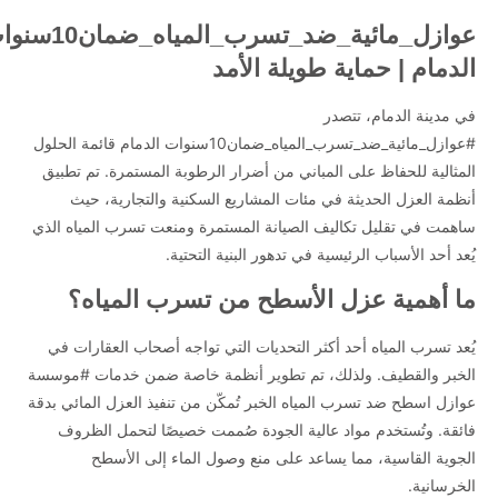
الأسطح من تسرب المياه؟ يُعد تسرب المياه أحد أكثر التحديات التي تواجه
عوازل_مائية_ضد_تسرب_المياه_ض
أصحاب العقارات في الخبر والقطيف. ولذلك، تم تطوير أنظمة خاصة ضمن
الدمام | حماية طويلة الأمد
خدمات #موسسة عوازل اسطح ضد تسرب المياه الخبر تُمكّن من تنفيذ
العزل المائي بدقة فائقة. وتُستخدم مواد عالية الجودة صُممت خصيصًا لتحمل
في مدينة الدمام، تتصدر
الظروف الجوية القاسية، مما يساعد على منع وصول الماء إلى الأسطح
#عوازل_مائية_ضد_تسرب_المياه_ضمان10سنوات الدمام قائمة الحلول
الخرسانية. بمرور الوقت، قد تؤدي المياه المتراكمة إلى تشققات وتآكل
المثالية للحفاظ على المباني من أضرار الرطوبة المستمرة. تم تطبيق
الطبقات الداخلية. ولهذا السبب، يتم تنفيذ طبقات العزل وفق معايير فنية
أنظمة العزل الحديثة في مئات المشاريع السكنية والتجارية، حيث
دقيقة لضمان الحماية القصوى. كيف يتم تنفيذ العوازل المائية والحرارية في
ساهمت في تقليل تكاليف الصيانة المستمرة ومنعت تسرب المياه الذي
القطيف؟ يتم فحص الأسطح أولًا باستخدام أجهزة كشف الرطوبة المتقدمة،
يُعد أحد الأسباب الرئيسية في تدهور البنية التحتية.
ثم تُحدد طريقة العزل المناسبة حسب نوع السطح. ضمن خدمات عوازل
اسطح ضد تسرب المياه مع الضمان 10سنوات القطيف، تُستخدم تقنيات مثل
ما أهمية عزل الأسطح من تسرب المياه؟
العزل باستخدام لفائف البيتومين، والعزل البوليمري، والعزل بالدهانات
الإيبوكسية، التي أثبتت فعاليتها في البيئات الرطبة. علاوة على ذلك، يُراعى
يُعد تسرب المياه أحد أكثر التحديات التي تواجه أصحاب العقارات في
في التنفيذ الجوانب الجمالية والتنظيمية بحيث لا يتأثر الشكل الخارجي
الخبر والقطيف. ولذلك، تم تطوير أنظمة خاصة ضمن خدمات #موسسة
للمبنى. هل توجد حلول للعزل الحراري في الجبيل؟ نعم، فقد تم توسيع نطاق
عوازل اسطح ضد تسرب المياه الخبر تُمكّن من تنفيذ العزل المائي بدقة
الخدمات ليشمل عوازل اسطح الجبيل التي تجمع بين العزل المائي
فائقة. وتُستخدم مواد عالية الجودة صُممت خصيصًا لتحمل الظروف
والحراري. هذا الدمج يساعد على تقليل درجات الحرارة داخل المباني خلال
الجوية القاسية، مما يساعد على منع وصول الماء إلى الأسطح
فصل الصيف، ويُقلل من استهلاك الطاقة بشكل ملحوظ. تم تطبيق هذه
التقنية على عدد كبير من المنشآت الصناعية والمنازل، وكانت النتائج ملموسة
الخرسانية.