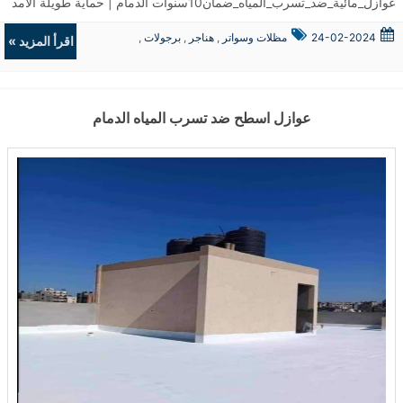
عوازل_مائية_ضد_تسرب_المياه_ضمان10سنوات الدمام | حماية طويلة الأمد في مدينة الدمام، تتصدر #عوازل_مائية_ضد_تسرب_المياه_ضمان10سنوات الدمام قائمة الحلول المثالية للحفاظ على المباني من أضرار الرطوبة المستمرة. تم تطبيق أنظمة العزل الحديثة في مئات المشاريع السكنية والتجارية، حيث ساهمت في تقليل تكاليف الصيانة المستمرة ومنعت تسرب المياه الذي يُعد أحد الأسباب الرئيسية في تدهور البنية التحتية. ما أهمية عزل الأسطح من تسرب المياه؟ يُعد تسرب المياه أحد أكثر التحديات التي تواجه أصحاب العقارات في الخبر والقطيف. ولذلك، تم تطوير أنظمة خاصة ضمن خدمات #موسسة عوازل اسطح ضد تسرب المياه الخبر تُمكّن من تنفيذ العزل المائي بدقة فائقة. وتُستخدم مواد عالية الجودة صُممت خصيصًا لتحمل الظروف الجوية القاسية، مما يساعد على منع وصول الماء إلى الأسطح الخرسانية. بمرور الوقت، قد تؤدي المياه المتراكمة إلى تشققات وتآكل الطبقات الداخلية. ولهذا السبب، يتم تنفيذ طبقات العزل وفق معايير فنية دقيقة لضمان الحماية القصوى. كيف يتم تنفيذ العوازل المائية والحرارية في القطيف؟ يتم فحص الأسطح أولًا باستخدام أجهزة كشف الرطوبة المتقدمة، ثم تُحدد طريقة العزل المناسبة حسب نوع السطح. ضمن خدمات عوازل اسطح ضد تسرب المياه مع الضمان 10سنوات القطيف، تُستخدم تقنيات مثل العزل باستخدام لفائف البيتومين، والعزل البوليمري، والعزل بالدهانات الإيبوكسية، التي أثبتت فعاليتها في البيئات الرطبة. علاوة على ذلك، يُراعى في التنفيذ الجوانب الجمالية والتنظيمية بحيث لا يتأثر الشكل الخارجي للمبنى. هل توجد حلول للعزل الحراري في الجبيل؟ نعم، فقد تم توسيع نطاق الخدمات ليشمل عوازل اسطح الجبيل التي تجمع بين العزل المائي والحراري. هذا الدمج يساعد على تقليل درجات الحرارة داخل المباني خلال فصل الصيف، ويُقلل من استهلاك الطاقة بشكل ملحوظ. تم تطبيق هذه التقنية على عدد كبير من المنشآت الصناعية والمنازل، وكانت النتائج ملموسة في تقارير الأداء الطاقي. فوائد استخدام العوازل المائية والحرارية يُعتمد على العزل المزدوج (مائي وحراري) لتحسين بيئة المعيشة داخل المبنى. ومن أبرز فوائده: الحد من تلف الأسطح وتجنب التشققات. تقليل الحاجة إلى أعمال الصيانة المستمرة. الحفاظ على درجات حرارة معتدلة داخل المنزل. رفع قيمة العقار عند البيع أو التأجير. ومن خلال هذه النتائج، يمكن القول إن العزل الاحترافي بات ضرورة وليست مجرد خيار. متى يجب ترميم المباني القديمة في الدمام؟ في كثير من الأحيان، لا يلاحظ أصحاب العقارات وجود مشكلة إلا بعد ظهور علامات واضحة على الجدران أو الأسطح. ضمن خدمات #ترميم_مباني_بناء_ملاحق_بناء_مجالس_خارجيه الدمام، يتم الكشف عن الأضرار المخفية وتقديم حلول هندسية متكاملة تشمل: معالجة الشروخ الداخلية والخارجية. إعادة بناء الأجزاء المتضررة. تنفيذ إضافات مثل الملاحق والمجالس الخارجية بتصاميم حديثة. وتُنفذ هذه الأعمال بإشراف كوادر فنية لضمان السلامة الإنشائية. الأسئلة الشائعة (FAQ) هل يمكن تطبيق العزل في المباني القديمة؟ نعم، وقد تم تنفيذ مئات الحالات التي شُيدت قبل أكثر من 20 عامًا وتم تحسين أدائها بعد العزل. كم يستغرق تنفيذ العزل؟ يعتمد الوقت على حجم السطح ونوع العزل المستخدم، لكنه يتراوح عادة بين يومين إلى خمسة أيام. هل يؤثر العزل على تصميم المنزل؟ لا، تُستخدم تقنيات غير مرئية ولا تؤثر على الشكل العام أو الواجهات الخارجية. خلاصة المقال تُعد العوازل المائية والحرارية جزءًا أساسيًا من صيانة وحماية المباني الحديثة. ومع الضمان المقدم لمدة 10 سنوات، فإن هذه الحلول توفر راحة بال طويلة الأمد لأصحاب العقارات في الدمام، الخبر، القطيف والجبيل. تم تنفيذ المشاريع وفق معايير فنية دقيقة وبإشراف متخصصين لضمان نتائج فعالة تدوم طويلاً. ...
24-02-2024
مظلات وسواتر
,
هناجر
,
برجولات
,
اقرأ المزيد »
ديكورات
عوازل اسطح ضد تسرب المياه الدمام