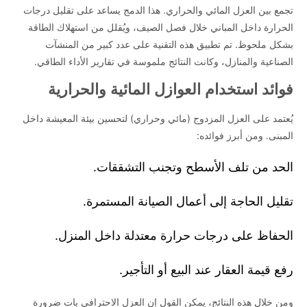
تجمع بين العزل المائي والحراري. هذا الدمج يساعد على تقليل درجات
الأمد لأصحاب العقارات في الدمام، الخبر، القطيف والجبيل. تم تنفيذ
الحرارة داخل المباني خلال فصل الصيف، ويُقلل من استهلاك الطاقة
المشاريع وفق معايير فنية دقيقة وبإشراف متخصصين لضمان نتائج فعالة
بشكل ملحوظ. تم تطبيق هذه التقنية على عدد كبير من المنشآت
تدوم طويلاً. ..
الصناعية والمنازل، وكانت النتائج ملموسة في تقارير الأداء الطاقي.
فوائد استخدام العوازل المائية والحرارية
يُعتمد على العزل المزدوج (مائي وحراري) لتحسين بيئة المعيشة داخل
المبنى. ومن أبرز فوائده:
الحد من تلف الأسطح وتجنب التشققات.
تقليل الحاجة إلى أعمال الصيانة المستمرة.
الحفاظ على درجات حرارة معتدلة داخل المنزل.
رفع قيمة العقار عند البيع أو التأجير.
ومن خلال هذه النتائج، يمكن القول إن العزل الاحترافي بات ضرورة