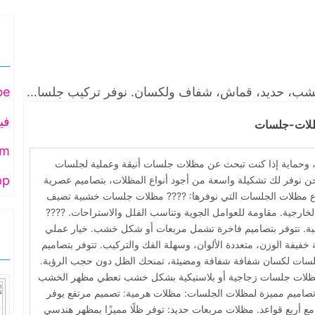
مظلات جلسات في الشرقية والدمام بتصاميم خشب، حديد، قماش، شفاف ولكسان. نوفر تركيب جلسات خارجية وحدائق بجودة عالية ومتانة ضد الشمس والأمطار.
be
في
لات-جلسات
om
pp