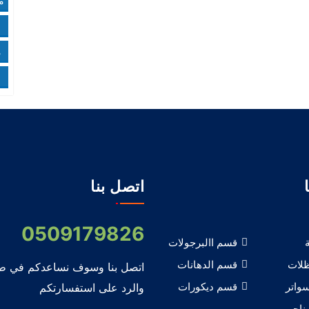
م
ي كافة مدن المنطقة الشرقية. ..
ت
م
اتصل بنا
0509179826
قسم االبرجولات
لات
قسم الدهانات
اتصل بنا وسوف نساعدكم في ط
واتر
قسم ديكورات
والرد على استفسارتكم
ناجر