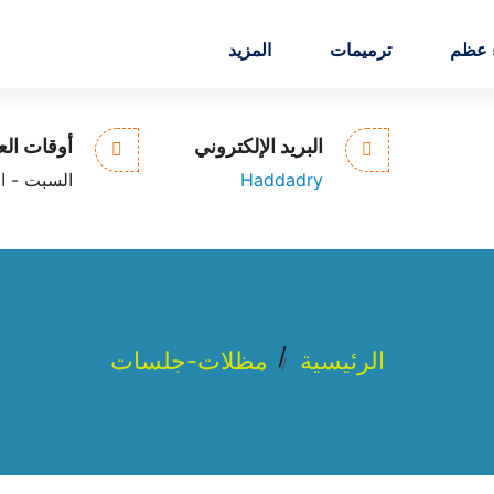
ء عظم
ترميمات
المزيد
الخبرة /
الجودة /
الامانة
البريد الإلكتروني
أوقات ال
Haddadry
السبت - الخميس
الرئيسية
مظلات-جلسات
/