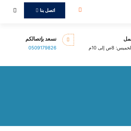
اتصل بنا
فيسبوك
twitter
tiktok
عمل
نسعد بإتصالكم
: 8ص إلى 10م
0509179826