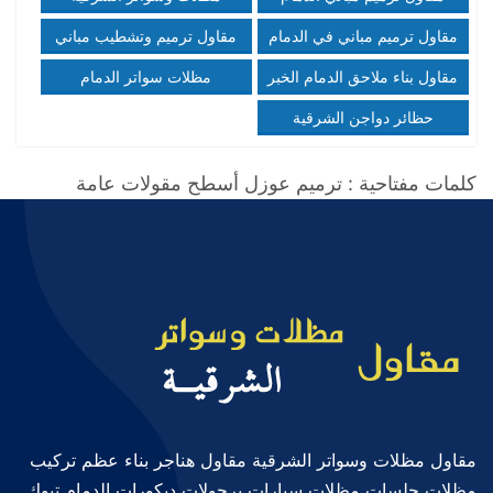
جوال0509179826
الرياض،بناء مجالس الرياض\\\.
0509179826
0509179826 الخبر القطيف
مقاول ترميم مباني في الدمام
مقاول ترميم وتشطيب مباني
جوال0509179826
الدمام_اصباغ وجهات بروفايل
مقاول بناء ملاحق الدمام الخبر
مظلات سواتر الدمام
الدمام\\\.مظلات سواتر الدمام
بناء عظم تشطيب مباني الدمام
0509179826
حظائر دواجن الشرقية
كلمات مفتاحية : ترميم عوزل أسطح مقولات عامة
مقاول مظلات وسواتر الشرقية مقاول هناجر بناء عظم تركيب
مظلات جلسات مظلات سيارات برجولات ديكورات الدمام تبوك