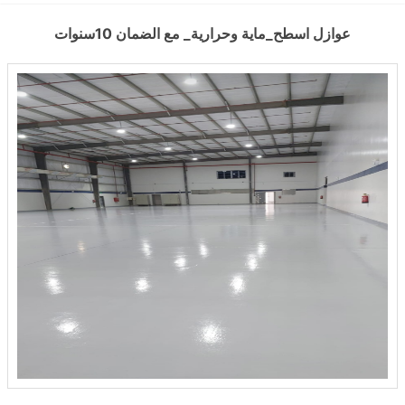
المياه الذي يُعد أحد الأسباب الرئيسية في تدهور البنية التحتية. ما أهمية عزل
عوازل اسطح_ماية وحرارية_ مع الضمان 10سنوات
الأسطح من تسرب المياه؟ يُعد تسرب المياه أحد أكثر التحديات التي تواجه
أصحاب العقارات في الخبر والقطيف. ولذلك، تم تطوير أنظمة خاصة ضمن
خدمات #موسسة عوازل اسطح ضد تسرب المياه الخبر تُمكّن من تنفيذ
العزل المائي بدقة فائقة. وتُستخدم مواد عالية الجودة صُممت خصيصًا لتحمل
الظروف الجوية القاسية، مما يساعد على منع وصول الماء إلى الأسطح
الخرسانية. بمرور الوقت، قد تؤدي المياه المتراكمة إلى تشققات وتآكل
الطبقات الداخلية. ولهذا السبب، يتم تنفيذ طبقات العزل وفق معايير فنية
دقيقة لضمان الحماية القصوى. كيف يتم تنفيذ العوازل المائية والحرارية في
القطيف؟ يتم فحص الأسطح أولًا باستخدام أجهزة كشف الرطوبة المتقدمة،
ثم تُحدد طريقة العزل المناسبة حسب نوع السطح. ضمن خدمات عوازل
اسطح ضد تسرب المياه مع الضمان 10سنوات القطيف، تُستخدم تقنيات مثل
العزل باستخدام لفائف البيتومين، والعزل البوليمري، والعزل بالدهانات
الإيبوكسية، التي أثبتت فعاليتها في البيئات الرطبة. علاوة على ذلك، يُراعى
في التنفيذ الجوانب الجمالية والتنظيمية بحيث لا يتأثر الشكل الخارجي
للمبنى. هل توجد حلول للعزل الحراري في الجبيل؟ نعم، فقد تم توسيع نطاق
الخدمات ليشمل عوازل اسطح الجبيل التي تجمع بين العزل المائي
والحراري. هذا الدمج يساعد على تقليل درجات الحرارة داخل المباني خلال