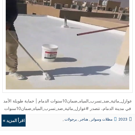
عوازل_مائية_ضد_تسرب_المياه_ضمان10سنوات الدمام | حماية طويلة الأمد
في مدينة الدمام، تتصدر #عوازل_مائية_ضد_تسرب_المياه_ضمان10سنوات
الدمام قائمة الحلول المثالية للحفاظ على المباني من أضرار الرطوبة
2023
مظلات وسواتر
,
هناجر
,
برجولات
,
اقرأ المزيد »
المستمرة. تم تطبيق أنظمة العزل الحديثة في مئات المشاريع السكنية
ديكورات
والتجارية، حيث ساهمت في تقليل تكاليف الصيانة المستمرة ومنعت تسرب