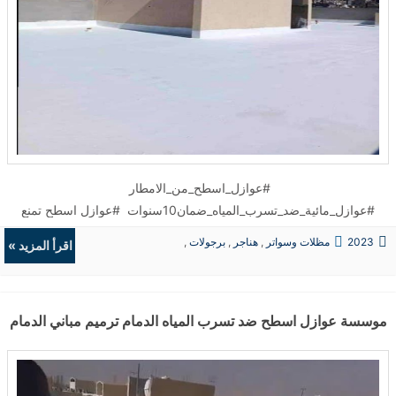
#عوازل_اسطح_من_الامطار
#عوازل_مائية_ضد_تسرب_المياه_ضمان10سنوات #عوازل اسطح تمنع
نزول الامطار #عوزل_للاسطح_ضد_تسرب_المياة ...
2023
مظلات وسواتر
,
هناجر
,
برجولات
,
اقرأ المزيد »
ديكورات
موسسة عوازل اسطح ضد تسرب المياه الدمام ترميم مباني الدمام