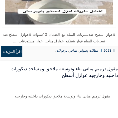
خمسة أيام. هل يؤثر العزل على تصميم المنزل؟ لا، تُستخدم تقنيات غير
مرئية ولا تؤثر على الشكل العام أو الواجهات الخارجية. خلاصة المقال تُعد
العوازل المائية والحرارية جزءًا أساسيًا من صيانة وحماية المباني الحديثة.
ومع الضمان المقدم لمدة 10 سنوات، فإن هذه الحلول توفر راحة بال طويلة
الأمد لأصحاب العقارات في الدمام، الخبر، القطيف والجبيل. تم تنفيذ
#عواز_اسطح_ضدتسربات_المياه_مع_الضمان_10سنوات #عوازل اسطح ضد
المشاريع وفق معايير فنية دقيقة وبإشراف متخصصين لضمان نتائج فعالة
تسربات المياه عواز شينكو عوازل هناجر عواز مستودعات ...
تدوم طويلاً. ...
2023
مظلات وسواتر
,
هناجر
,
برجولات
,
اقرأ المزيد »
ديكورات
مقول ترميم مباني بناء وتوسعة ملاحق ومساجد ديكورات
داخليه وخارجيه عوازل أسطح
مقول ترميم مباني بناء وتوسعة ملاحق ديكورات داخليه وخارجيه