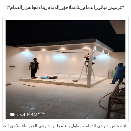
#ترميم_مباني_الدمام_بناءملاحق_الدمام_بناءمجالس_الدمام#
بناء مجلس خارجي الدمام ، مقاول بناء مجلس خارجي الخبر بناء ملاحق الخبر ، بناء ملحق خارجي جاهز , شركة بناء