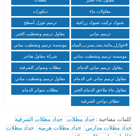
مقاولات بناء
ديكورات
شبوك تركيب شبوك زراعية
ترميم عوزل أسطح
شبوك امنية مقاول شبوك
ترميم مباني
مقاول ترميم وتشطيب الخبر
#عوازل_مائية_ضد_تسرب_المياه_ضمان10سنوات
موسسة ترميم وتشطيب مباني
عوازل اسطح ضد تسربات
الرياض،بناء عظم تسليم مفتاح
موسسة ترميم وتشطيب مباني
شركة مقاول هناجر
المياه عازل فوم
الرياض،بناء مجالس الرياض\.
الرياض،بناء عظم تسليم مفتاح
ومستودعات الرياض
مقاول ترميم مباني الدمام
مظلات وسواتر الشرقية
جوال0509179826
الرياض،بناء مجالس الرياض\\\.
0509179826
0509179826 الخبر القطيف
مقاول ترميم مباني في الدمام
مقاول ترميم وتشطيب مباني
جوال0509179826
الدمام_اصباغ وجهات بروفايل
مقاول بناء ملاحق الدمام الخبر
مظلات سواتر الدمام
الدمام\\\.مظلات سواتر الدمام
بناء عظم تشطيب مباني الدمام
0509179826
حظائر دواجن الشرقية
كلمات مفتاحية :
حداد مظلات
حداد مظلات الشرقية
حداد مظلات مدارس
حداد مظلات هرمية
حداد مظلات