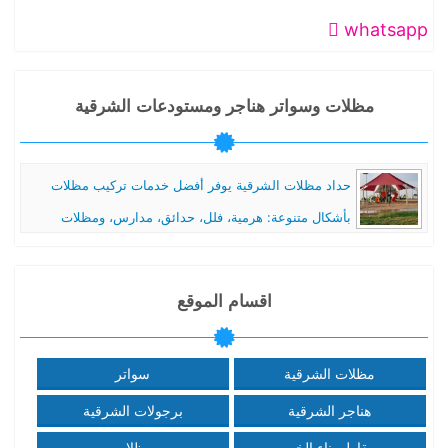
whatsapp
مظلات وسواتر هناجر ومستودعات الشرقية
حداد مظلات الشرقية يوفر أفضل خدمات تركيب مظلات
بأشكال متنوعة: هرمية، فلل، حدائق، مدارس، ومظلات
شينكو. نتميز بتصاميم عالية الجودة وتنفيذ احترافي. خدماتنا
تشمل أيضًا مظلات وسواتر بأفضل المواد. #حداد_مظلات_الشرقية
اقسام الموقع
#مظلات_المدارس #مظلات_الفلل #مظلات_الحدائق #مظلات_شينكو ..
مظلات الشرقية
سواتر
هناجر الشرقية
برجولات الشرقية
مقاول بناء الخبر
مظلات