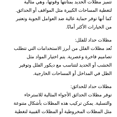
تتميز مظلات الحديد بمتانتها وقوتها، وهي مثالية
يدويًا أو آليًا حسب الرغبة. تركيب مظلات حداد في الخبر والشرقية إن تركيب
مظلات حداد في الشرقية يتطلب الاستعانة بخبراء في هذا المجال لضمان
لتغطية المساحات الكبيرة مثل المواقف أو الحدائق.
تحقيق أفضل نتيجة. يتمتع المقاولون المتخصصون في تركيب مظلات حداد
كما أنها توفر حماية عالية ضد العوامل الجوية وتعتبر
بالكفاءة والخبرة في اختيار المواد المناسبة وتصميم المظلات بما يتناسب مع
من الخيارات الأكثر أمانًا.
البيئة والذوق الشخصي للعميل. يتم توفير تركيب مظلات سيارات، مظلات
مدارس، مظلات فلل، مظلات حدائق وأشكال مختلفة من المظلات
المتحركة. أسعار تركيب مظلات حداد تختلف أسعار مظلات حداد حسب نوع
مظلات حداد للفلل:
المواد المستخدمة، الحجم والتصميم. كما يعتمد السعر أيضًا على المكان
تُعد مظلات الفلل من أبرز الاستخدامات التي تتطلب
والوظيفة المطلوبة من المظلة. للحصول على أفضل عرض وتحديد السعر
تصاميم فاخرة وعصرية. يتم اختيار المواد مثل
المناسب، يفضل التواصل مع المقاولين المعتمدين في الشرقية والخبر
للحصول على استشارة فنية ومراجعة العروض المتاحة. الختام تُعد مظلات
الخشب أو الحديد لتتناسب مع ديكور الفلل وتوفير
حداد في الشرقية والخبر الخيار الأمثل لحماية الممتلكات من العوامل الجوية
الظل في المداخل أو المساحات الخارجية.
مع إضافة لمسة جمالية للبيئة المحيطة. سواء كنت تبحث عن مظلات
للمدارس، مظلات للفلل أو مظلات للحدائق، فإن اختيار المظلة المناسبة هو
مظلات حداد للحدائق:
خطوة مهمة للحصول على بيئة آمنة ومريحة. ..
توفر مظلات الحدائق الأجواء المثالية للاسترخاء
والتسلية. يمكن تركيب هذه المظلات بأشكال متنوعة
مثل المظلات المخروطية أو المظلات القببية لتغطية