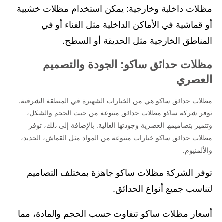
مظلات داخلية وخارجية: يمكن استخدام مظلات خشبية
الاستخدام المظلات المتحركة تمنحك التحكم الكامل في كمية الظل التي
تحتاجها. يمكن فتحها أو إغلاقها حسب الحاجة، مما يجعلها مثالية للأماكن التي
أو قماشية في الأماكن الداخلية مثل الفناء أو في
تتعرض لتغيرات في الطقس. مظلات متحركة يدويًا: يمكن التحكم بها يدويًا
المناطق الخارجية مثل الحديقة أو السطح.
لتناسب احتياجاتك. مظلات متحركة كهربائيًا: تقدم خيارات تحكم عن بعد
لتوفير الراحة. مظلات حدائق بلاستيك خشب: مقاومة للأمطار والشمس
مظلات حدائق ساكو: الجودة والتصميم
مظلات حدائق بلاستيك خشب هي من الخيارات المتينة التي توفر حماية
ممتازة ضد العوامل الجوية. يتميز هذا النوع من المظلات بسهولة الصيانة
العصري
والقدرة على التحمل. مظلات بلاستيك خشب: توفر مقاومة للعوامل الجوية
وتضمن عمرًا طويلاً. أسعار مظلات حدائق الشرقية تختلف أسعار مظلات
مظلات حدائق ساكو هي من الخيارات الشهيرة في المنطقة الشرقية.
الحدائق في المنطقة الشرقية حسب النوع والحجم والمادة المستخدمة. على
توفر شركة ساكو مظلات حدائق متنوعة من حيث الحجم والشكل،
سبيل المثال: أسعار مظلات قماشية: تبدأ من الأسعار المعقولة وتزداد حسب
وتتميز بتصاميمها العصرية وجودتها العالية. بالإضافة إلى ذلك، توفر
الجودة. أسعار مظلات خشب حديد: تتراوح بين المتوسطة والعالية بناءً على
مظلات حدائق ساكو خيارات متنوعة من المواد مثل القماش، الحديد،
حجم الهيكل ونوع المواد. أسعار مظلات ساكو: تقدم مجموعة واسعة من
والألمنيوم.
الخيارات بأسعار متفاوتة. خاتمة مظلات الحدائق في المنطقة الشرقية هي
استثمار مثالي لإضفاء الجمال والحماية على مساحاتك الخارجية. سواء كنت
توفر الشركة مظلات ساكو جاهزة بمختلف التصاميم
تبحث عن مظلات خشبية طبيعية، أو مظلات قماشية عملية، أو حتى مظلات
لتناسب جميع أنواع الحدائق.
مودرن ذات تصميمات مبتكرة، يمكنك العثور على الخيار الذي يناسب
احتياجاتك. لا تتردد في التواصل مع الشركات المتخصصة للحصول على
أسعار مظلات ساكو تتفاوت حسب الحجم والمادة، مما
أفضل الأسعار والخدمات لتركيب المظلات في حديقتك. ..