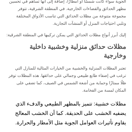
الجوية سواء كانت شمسًا أو أمطارًا، إضافة إلى أنها تساهم في تحسين
خفيفة ومقاومة للماء مظلات الحدائق القماشية هي الحل المثالي لمن
يبحثون عن تظليل فعال وبسعر معقول. يمكن استخدام هذه المظلات في
مظهر الحدائق والفضاءات الخارجية. في المنطقة الشرقية، تتوفر
الحدائق المنزلية أو التجارية. مظلات قماش PVC: مقاومة للماء وواقي من
مجموعة متنوعة من مظلات الحدائق التي تناسب الأذواق المختلفة
أشعة الشمس فوق البنفسجية. مظلات قماش بي في سي كوري: تتميز
وتلبي احتياجات المنزل أو المنشآت التجارية.
بمرونتها وسهولة صيانتها، وتعد خيارًا مميزًا للحدائق الخارجية. مظلات حدائق
إليك أبرز أنواع مظلات الحدائق التي يمكن تركيبها في المنطقة الشرقية:
حديد: القوة والمتانة مظلات حدائق حديد توفر حماية قوية للمساحات
الخارجية. الهيكل المعدني يضمن القوة والمتانة، مما يجعلها مثالية للحدائق
مظلات حدائق منزلية وخشبية داخلية
العامة أو التجارية. مظلات حدائق مربعات حديد: تصميم قوي يتناسب مع
وخارجية
الحدائق ذات المساحات الكبيرة. مظلات حدائق حديد مع شرائح خشب: مزيج
من الخشب المعدني يعطي تصميمًا مميزًا ومتوازنًا. مظلات حدائق خشبية
تعتبر المظلات المنزلية والخشبية من الخيارات المثالية للمنازل التي
للحدائق المنزلية إذا كنت ترغب في إضافة لمسة دافئة وطبيعية لحديقتك،
ترغب في إضفاء طابع طبيعي وجمالي على حدائقها. هذه المظلات توفر
فإن المظلات الخشبية تعد خيارًا مثاليًا. تتنوع هذه المظلات بين المظلات
التقليدية و المودرن، ويمكن تخصيصها بأحجام وأشكال مختلفة. مظلات
ظلًا ممتازًا وحماية من أشعة الشمس في الصيف، كما تضفي على
خشب حديثة: تصميم عصري للحدائق الصغيرة والمتوسطة. مظلات خشب
المكان لمسة من الفخامة.
كلاسيكية: تعطي تأثيرًا ريفيًا أو طبيعيًا على المساحات الكبيرة. مظلات حدائق
لكسان شفافة: توفير الضوء مع الحماية مظلات حدائق لكسان المصنوعة من
مظلات خشبية: تتميز بالمظهر الطبيعي والدفء الذي
اللكسان الشفاف توفر تظليلًا جيدًا ولكنها تسمح بمرور الضوء بشكل ممتاز.
يضفيه الخشب على الحديقة. كما أن الخشب المعالج
تعتبر هذه المظلات مثالية للمناطق التي تحتاج إلى إضاءة طبيعية في نفس
يقاوم تأثيرات العوامل الجوية مثل الأمطار والحرارة.
الوقت الذي توفر فيه الحماية. مظلات لكسان شفافة: تمنح الإضاءة الطبيعية
للمكان دون التأثير على درجة الحرارة. مظلات حدائق متحركة: مرونة في