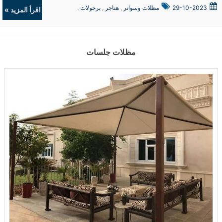
29-10-2023
مظلات وسواتر
,
هناجر
,
برجولات
,
اقرأ المزيد »
ديكورات
مظلات جلسات