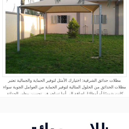
مظلات حدائق الشرقية: اختيارك الأمثل لتوفير الحماية والجمالية تعتبر
مظلات الحدائق من الحلول المثالية لتوفير الحماية من العوامل الجوية سواء
كانت شمسًا أو أمطارًا، إضافة إلى أنها تساهم في تحسين مظهر الحدائق
والفضاءات الخارجية. في المنطقة الشرقية، تتوفر مجموعة متنوعة من
مظلات الحدائق التي تناسب الأذواق المختلفة وتلبي احتياجات المنزل أو
المنشآت التجارية. إليك أبرز أنواع مظلات الحدائق التي يمكن تركيبها في
المنطقة الشرقية: مظلات حدائق منزلية وخشبية داخلية وخارجية تعتبر
المظلات المنزلية والخشبية من الخيارات المثالية للمنازل التي ترغب في