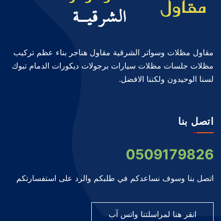
مقاول مظلات وسواتر الشرقية مقاول هناجر بناء عظم تركيب
مظلات جلسات مظلات سيارات برجولات ديكورات الدمام تبوك
لسنا الوحيدون ولكننا الافضل.
اتصل بنا
0509179826
اتصل بنا وسوف نساعدكم في طلبكم والرد على استفسارتكم
انقر هنا لمراسلتنا واتس آب