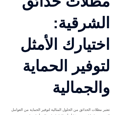
مظلات حدائق
إضفاء طابع طبيعي وجمالي على حدائقها. هذه المظلات توفر ظلًا ممتازًا
وحماية من أشعة الشمس في الصيف، كما تضفي على المكان لمسة من
الفخامة. مظلات خشبية: تتميز بالمظهر الطبيعي والدفء الذي يضفيه الخشب
الشرقية:
على الحديقة. كما أن الخشب المعالج يقاوم تأثيرات العوامل الجوية مثل
الأمطار والحرارة. مظلات داخلية وخارجية: يمكن استخدام مظلات خشبية أو
قماشية في الأماكن الداخلية مثل الفناء أو في المناطق الخارجية مثل
اختيارك الأمثل
الحديقة أو السطح. مظلات حدائق ساكو: الجودة والتصميم العصري مظلات
حدائق ساكو هي من الخيارات الشهيرة في المنطقة الشرقية. توفر شركة
ساكو مظلات حدائق متنوعة من حيث الحجم والشكل، وتتميز بتصاميمها
العصرية وجودتها العالية. بالإضافة إلى ذلك، توفر مظلات حدائق ساكو
لتوفير الحماية
خيارات متنوعة من المواد مثل القماش، الحديد، والألمنيوم. توفر الشركة
مظلات ساكو جاهزة بمختلف التصاميم لتناسب جميع أنواع الحدائق. أسعار
مظلات ساكو تتفاوت حسب الحجم والمادة، مما يتيح للعملاء اختيار الأنسب
لهم. مظلات حدائق مودرن: تصميم عصري يناسب الأذواق الحديثة مظلات
والجمالية
حدائق مودرن تأتي بتصاميم مبتكرة وعصرية تتناسب مع الأذواق الحديثة. هذه
المظلات تتميز بتصاميمها الأنيقة، مثل المظلات الهرمية أو المظلات المتحركة
التي يمكن التحكم فيها حسب الحاجة. مظلات حدائق مودرن خشب: تمزج
بين الجمال الطبيعي للخشب مع التصميم العصري. مظلات حدائق شكل
تعتبر مظلات الحدائق من الحلول المثالية لتوفير الحماية من العوامل
إكس: تصميم فريد ومميز يوحي بالحداثة والابتكار. مظلات حدائق قماش: